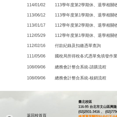
11
4
/01/
0
2
113學年度第
2
學期休、退學相關
113/0
6
/1
2
11
3
學年度第
1
學期休、退學相關
11
3/01/17
112學年度第
2
學期休、退學相關
11
2
/
05
/2
9
11
2
學年度第
1
學期休、退學相關
付款紀錄及扣繳憑單查詢
112/02/16
所得稅各式憑單免填發作
1
11
/
05
/
06
國稅局
108/09/06
總務會計整合系統-請購流程
108/09/06
總務會計整合系統-核銷流程
臺北校區
116-95 台北市文山區
(02)2931-3416 、 (02)775
返回校首頁
捷運萬芳醫院站步行五分