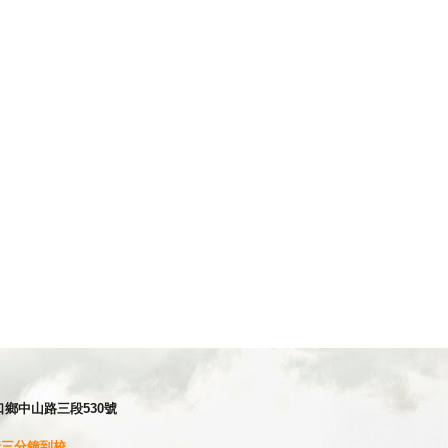
縣湖口鄉中山路三段530號
行三分鐘到校