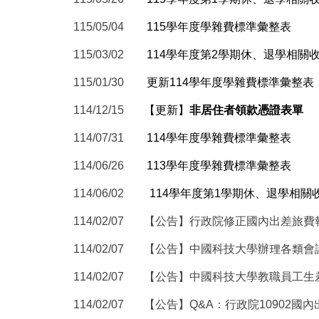
11
5
/0
5
/
04
11
5
學年度學雜費標準彙整表
11
5
/0
3
/02
114學年度第
2
學期休、退學相關
11
5
/0
1
/3
0
更新114學年度學雜費標準彙整表
114/12/15
【
更新
】
非居住者領款憑證表單
114/0
7
/
31
11
4
學年度學雜費標準彙整表
114/06/26
113學年度學雜費標準彙整表
114/0
6
/02
11
4
學年度第
1
學期休、退學相關
114/02/07
【公告】
行政院修正國內出差旅費報
114/02/07
【
公告】中國科技大學辦理各類會議講
114/02/07
【公告】中國科技大學教職員工生差旅
114/02/07
【公告】
Q&A：行政院10902國