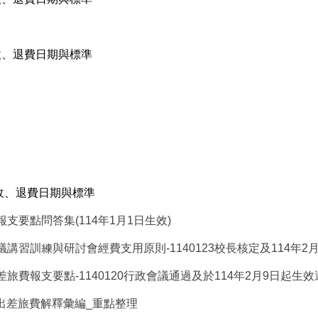
收、退費日期與標準
收、退費日期與標準
支要點問答集(114年1月1日生效)
習訓練與研討會經費支用原則-1140123校長核定及114年2
費報支要點-1140120行政會議通過及於114年2月9日起生效
內出差旅費解釋彙編_重點整理