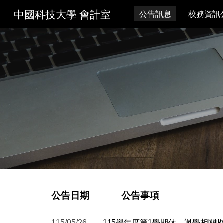
中國科技大學 會計室
公告訊息
校務資訊
Sk
公告日期 公告事項
115/0
5
/
26
11
5
學年度第
1
學期休、退學相關